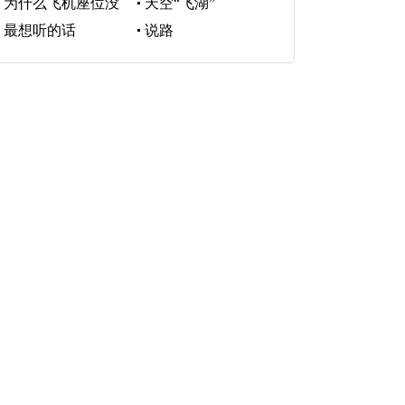
为什么飞机座位没
天空“飞湖”
有“I”排?
最想听的话
说路