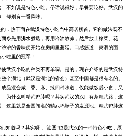
食，不如说是特色小吃。俗话说得好，早餐要吃好。武汉的
像，却别有一番风味。
的，热干面在武汉特色小吃当中高居榜首。它的做法既不
的面条先用沸水煮透，再用冷油放凉，然后放上榨菜、花
种浓浓的香味便开始在房间里蔓延。口感筋道、爽滑的面
色小吃里的冠军！
使武汉小吃的种类不再单调。是的，现在介绍的是武汉特
在整个湖北（武汉是湖北的省会）甚至中国都是很有名的。
，成品混合咸、香、麻、辣四种味道，仅能做饭后小食，又
了：为什么叫精武鸭脖呢？其实武汉的汉口有条精武路，这
国。这里就是全国闻名的精武鸭脖子的发源地。精武鸭脖这
们知道吗？其实呀，“油圈”也是武汉的一种特色小吃，原