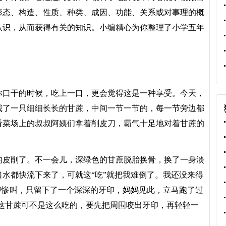
形态、构造、性质、种类、成因、功能、关系或对事理的概
认识，从而获得有关的知识。小编精心为你整理了小学五年
口干的时候，吃上一口，更会觉得这是一种享受。今天，
我了一只细细长长的甘蔗，中间一节一节的，每一节旁边都
看菜场上的叔叔阿姨们拿着削皮刀，霸气十足地对着甘蔗的
皮削了。不一会儿，深绿色的甘蔗脱胎换骨，换了一身淡
水都快流下来了，可就这“吃”就把我难倒了。我还没来得
声惨叫，只留下了一个深深的牙印，妈妈见此，立马跑了过
“这甘蔗可不是这么吃的，要先把周围咬出牙印，再轻轻一