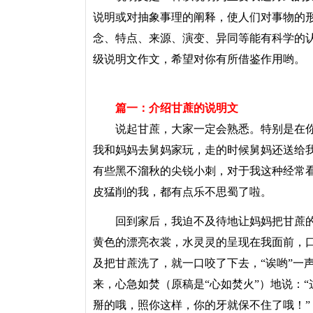
说明或对抽象事理的阐释，使人们对事物的
念、特点、来源、演变、异同等能有科学的
级说明文
作文
，希望对你有所借鉴作用哟。
篇一：介绍甘蔗的说明文
说起甘蔗，大家一定会熟悉。特别是在你
我和妈妈去舅妈家玩，走的时候舅妈还送给
有些黑不溜秋的尖锐小刺，对于我这种经常
皮猛削的我，都有点乐不思蜀了啦。
回到家后，我迫不及待地让妈妈把甘蔗的
黄色的漂亮衣裳，水灵灵的呈现在我面前，口
及把甘蔗洗了，就一口咬了下去，“诶哟”一
来，心急如焚（原稿是“心如焚火”）地说：
掰的哦，照你这样，你的牙就保不住了哦！”