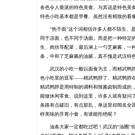
各色令人垂涎的特色美食。与其说是特色美
特色小吃基本都是早餐。虽然没有精致的看
“热干面”这个词相信许多人都不陌生。是
同于凉面，也不同于汤面。而是把一种特定
生、肉丝等配菜，最后淋上一勺芝麻酱，一
条，中和了芝麻酱的油腻，真不愧是武汉特
武汉的小吃一般以面食为主，而精武鸭脖
色小吃里的亚军――精武鸭脖了。精武鸭脖
精武鸭脖是用特制的调料和辣酱卤制而成的
能做休闲零食。说到这里，许多人就有疑问
条路有点破旧，有点脏乱，单这里却闻名全
样美味的开胃小食，有谁能拒绝呢？
油条大家一定都吃过吧！武汉的“油圈”你