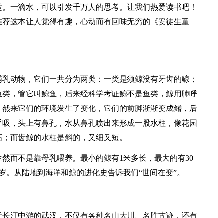
。一滴水，可以引发千万人的思考。让我们热爱读书吧！
推荐这本让人觉得有趣，心动而有回味无穷的《安徒生童
乳动物，它们一共分为两类：一类是须鲸没有牙齿的鲸；
鱼类，管它叫鲸鱼，后来经科学考证鲸不是鱼类，鲸用肺呼
。然来它们的环境发生了变化，它们的前脚渐渐变成鳍，后
呼吸，头上有鼻孔，水从鼻孔喷出来形成一股水柱，像花园
高；而齿鲸的水柱是斜的，又细又短。
而不是靠母乳喂养。最小的鲸有1米多长，最大的有30
多岁。从陆地到海洋和鲸的进化史告诉我们“世间在变”。
长江中游的武汉，不仅有各种名山大川、名胜古迹，还有