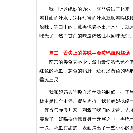
我一听这绝妙的办法，立马尝试了起来，“
着甘甜的汁水，这样甜蜜的汁水就顺着喉咙
滋味，等口中的甘蔗再也嚼不出汁水时，就
吃光了，然而甘蔗的味道依然让我回味无穷
篇二：舌尖上的美味―金陵鸭血粉丝汤
南京的美食真不少，然而最使我念念不忘
红色的鸭血，灰色的鸭肝，还有淡黄色的鸭
垂涎三尺。
我和妈妈去吃鸭血粉丝汤的时候，排了半
板更是忙个不停。费尽周折，我和妈妈找终
一阵香气弥漫开来，刺激了我们的味蕾。先
美极了！好喝得仿佛置身于云雾之中。再吃
一块。鸭血甜甜的，表面炖出了一些小小的