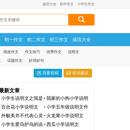
成语大全
初中作文
小学生作文
文
初一作文
初二作文
初三作文
成语大全
续改作文
作文技巧
优秀作文
说明文
文
话题作文
好词好句
我要投稿
投诉建议
最新文章
小学生说明文之我是
我家的小狗小学说明
小法官
文
百合花小学说明文
小学五年级说明文作
文
外貌美并不代表心灵
火龙果小学说明文
美小学说明文
小学生爱鸟护鸟的说
西瓜小学说明文