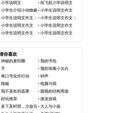
明文
小学说明文
纸飞机小学说明文
小学生介绍小动物麻
小学生说明文作文
雀的说明文
小学生说明文作文：
小学生说明文作文：
我家的小猫
可爱的小狗
小学生说明文作文
小学生说明文作文
400字
400字
小学生说明文作文
小学生说明文作文
400字
500字
猜你喜欢
神秘的麦田圈
我的书包
手
预防病毒小尖兵
将口号化作行动
钟声
辣椒
电脑与我
我不喜欢的蔬果
圆规的结构用途
好玩推荐
接龙游戏
多下及时雨，少放马
大人与小孩
后炮