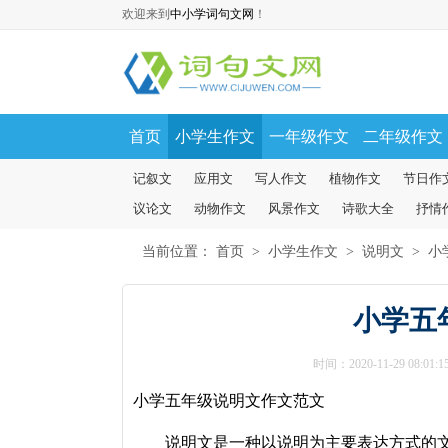
欢迎来到
中小学词句文网
！
首页
小学生作文
一年级作文
二年级作文
记叙文
应用文
写人作文
植物作文
节日作
议论文
动物作文
风景作文
诗歌大全
抒情
当前位置：
首页
>
小学生作文
>
说明文
>
小
小学五
时间：2020-11-29 08:01:1
小学五年级说明文作文范文
说明文
是一种以说明为主要表达方式的