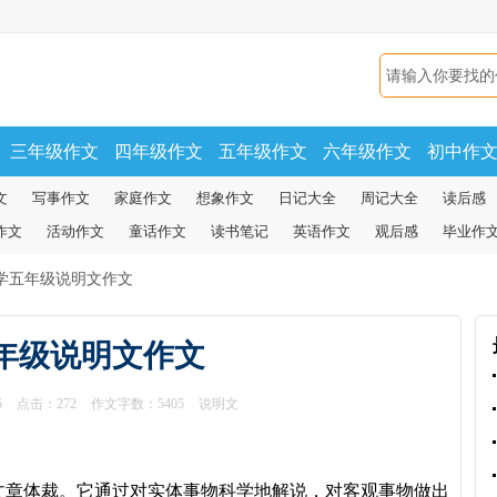
三年级作文
四年级作文
五年级作文
六年级作文
初中作
文
写事作文
家庭作文
想象作文
日记大全
周记大全
读后感
作文
活动作文
童话作文
读书笔记
英语作文
观后感
毕业作
学五年级说明文作文
年级说明文作文
5
点击：
272
作文字数：5405
说明文
文章体裁。它通过对实体事物科学地解说，对客观事物做出