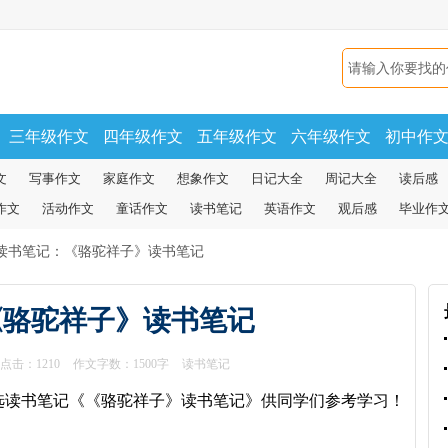
三年级作文
四年级作文
五年级作文
六年级作文
初中作
文
写事作文
家庭作文
想象作文
日记大全
周记大全
读后感
作文
活动作文
童话作文
读书笔记
英语作文
观后感
毕业作
读书笔记：《骆驼祥子》读书笔记
《骆驼祥子》读书笔记
点击：
1210
作文字数：1500字
读书笔记
选读书笔记《《骆驼祥子》读书笔记》供同学们参考学习！