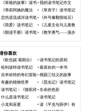
《笨狼的故事》读书
我的读书笔记作文
笔记
300字
《蒂莉阿姨的魔法
《草房子》读书笔记
箱》读书笔记
悲伤逆流成河读书笔
《外号像颗怪味豆》
记
读书笔记
《简爱》读书笔记
《儿童文化与儿童教
育》读书笔记
《朗读手册》读书笔
《教学勇气――漫步
记
教师心灵》读书笔记
猜你喜欢
《欧也妮·葛朗台》
读书笔记的原则
读书笔记
哈利波特读书笔记
最喜欢的一本书
吉米哈特的奇幻冒险
桃园三结义的故事
有趣的植物世界
《昆虫记》读书笔记
读书笔记：《骆驼祥
生命的色彩
子》读书笔记
什么是读书笔记
读书笔记
小龙和巫婆
读《平克与薛伊》有
感