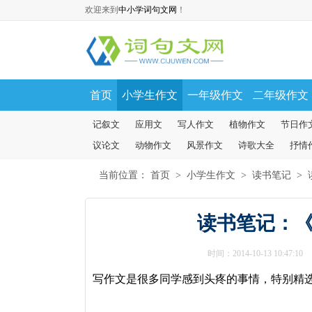
欢迎来到
中小学词句文网
！
首页
小学生作文
一年级作文
二年级作文
记叙文
应用文
写人作文
植物作文
节日作
议论文
动物作文
风景作文
诗歌大全
抒情
当前位置：
首页
>
小学生作文
>
读书笔记
>
读书笔记：
时间：2014-10-13 10:47:10
写作文是很多同学感到头疼的事情，特别精