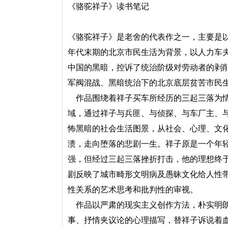
《骆驼祥子》读书笔记
《骆驼祥子》是老舍的代表作之一，主要是
年代末期的北京市民生活为背景，以人力车
中国的黑暗，控诉了统治阶级对劳动者的剥
军阀混战、黑暗统治下的北京底层贫苦市民
作品围绕着祥子买车所经历的三起三落为情
域，通过祥子与兵匪、与侦探、与车厂主、
怖黑暗的社会生活图景，从社会、心理、文
溃，走向堕落的悲剧一生。祥子原是一个年
强，但经过三起三落挫折打击，他的理想终
剧反映了城市畸形文明病及愚昧文化给人性
性关系的艺术思考和批判性的审视。
作品以严肃的现实主义创作方法，朴实明朗
事、抒情夹议论的心理描写，替祥子诉说着