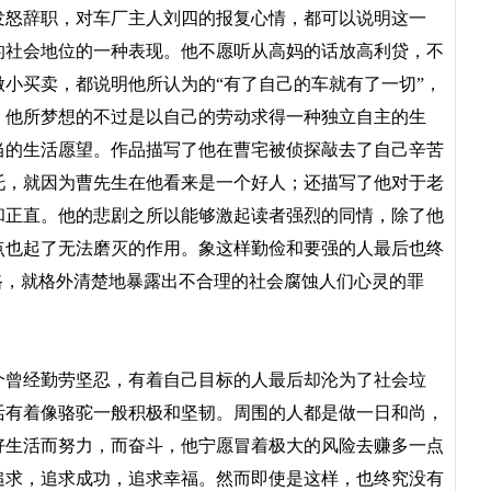
发怒辞职，对车厂主人刘四的报复心情，都可以说明这一
的社会地位的一种表现。他不愿听从高妈的话放高利贷，不
小买卖，都说明他所认为的“有了自己的车就有了一切”，
；他所梦想的不过是以自己的劳动求得一种独立自主的生
当的生活愿望。作品描写了他在曹宅被侦探敲去了自己辛苦
托，就因为曹先生在他看来是一个好人；还描写了他对于老
和正直。他的悲剧之所以能够激起读者强烈的同情，除了他
点也起了无法磨灭的作用。象这样勤俭和要强的人最后也终
路，就格外清楚地暴露出不合理的社会腐蚀人们心灵的罪
曾经勤劳坚忍，有着自己目标的人最后却沦为了社会垃
活有着像骆驼一般积极和坚韧。周围的人都是做一日和尚，
好生活而努力，而奋斗，他宁愿冒着极大的风险去赚多一点
追求，追求成功，追求幸福。然而即使是这样，也终究没有