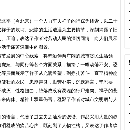
以北平（今北京）一个人力车夫祥子的行踪为线索，以二十
夫祥子的坎坷、悲惨的生活遭遇为主要情节，深刻揭露了旧
削、压迫，表达了作者对劳动人民的深切同情，向人们展示
生活于痛苦深渊中的图景。
节发展的中心线索，将笔触伸向广阔的城市贫民生活领
与虎妞、与同行等各个方面关系，描绘了一幅动荡不安、恐
化等层面展示了祥子从充满希望，到挣扎苦斗，直至精神崩
轻健壮的农民，忠厚善良，勤劳朴实，沉默寡言，坚忍要
于破灭，性格扭曲，堕落成没有灵魂的行尸走肉。祥子的悲
带来肉体、精神上双重伤害，凝聚了作者对城市文明病与人
的语言，代替了过去失之油滑的诙谐。作品采用大量的叙
血泪凝成的痛苦心声，既刻划了人物性格，又表达了作者挚