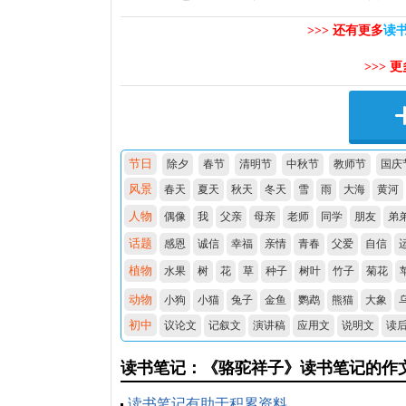
>>> 还有更多
读
>>> 
节日
除夕
春节
清明节
中秋节
教师节
国庆
风景
春天
夏天
秋天
冬天
雪
雨
大海
黄河
人物
偶像
我
父亲
母亲
老师
同学
朋友
弟
话题
感恩
诚信
幸福
亲情
青春
父爱
自信
植物
水果
树
花
草
种子
树叶
竹子
菊花
动物
小狗
小猫
兔子
金鱼
鹦鹉
熊猫
大象
初中
议论文
记叙文
演讲稿
应用文
说明文
读
读书笔记：《骆驼祥子》读书笔记
的作
读书笔记有助于积累资料