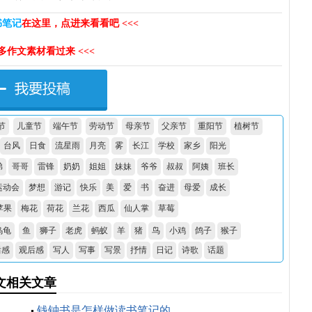
书笔记
在这里，点进来看看吧 <<<
更多作文素材看过来 <<<
节
儿童节
端午节
劳动节
母亲节
父亲节
重阳节
植树节
台风
日食
流星雨
月亮
雾
长江
学校
家乡
阳光
弟
哥哥
雷锋
奶奶
姐姐
妹妹
爷爷
叔叔
阿姨
班长
运动会
梦想
游记
快乐
美
爱
书
奋进
母爱
成长
苹果
梅花
荷花
兰花
西瓜
仙人掌
草莓
乌龟
鱼
狮子
老虎
蚂蚁
羊
猪
鸟
小鸡
鸽子
猴子
后感
观后感
写人
写事
写景
抒情
日记
诗歌
话题
文相关文章
钱钟书是怎样做读书笔记的