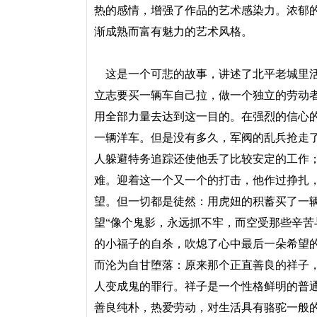
热的感情，增强了作品的艺术感染力。浓郁
渐成熟而富有魅力的艺术风格。
这是一个可悲的故事，讲述了北平老城里活
立志要买一辆车自己拉，做一个独立的劳动
用全部力量去达到这一目的。在强烈的信心
一辆洋车。但是没有多久，军阀的乱兵抢走
人躲避特务追踪还使他丢了比较安定的工作；
难。迎着这一个又一个的打击，他作过挣扎
望。但一切都是徒然：用虎妞的积蓄买了一
望“像个鬼影，永远抓不牢，而空受那些辛苦
的小福子的自杀，吹熄了心中最后一朵希望
而沦为自甘堕落：原来那个正直善良的祥子
人变成鬼的罪行。祥子是一个性格鲜明的普
善良纯朴，热爱劳动，对生活具有骆驼一般