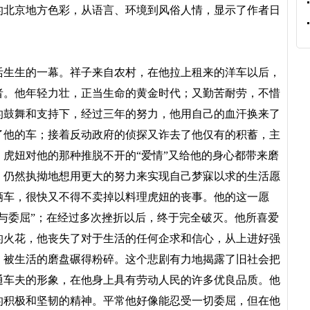
的北京地方色彩，从语言、环境到风俗人情，显示了作者日
生生的一幕。祥子来自农村，在他拉上租来的洋车以后，
者。他年轻力壮，正当生命的黄金时代；又勤苦耐劳，不惜
的鼓舞和支持下，经过三年的努力，他用自己的血汗换来了
了他的车；接着反动政府的侦探又诈去了他仅有的积蓄，主
虎妞对他的那种推脱不开的“爱情”又给他的身心都带来磨
，仍然执拗地想用更大的努力来实现自己梦寐以求的生活愿
辆车，很快又不得不卖掉以料理虎妞的丧事。他的这一愿
与委屈”；在经过多次挫折以后，终于完全破灭。他所喜爱
的火花，他丧失了对于生活的任何企求和信心，从上进好强
，被生活的磨盘碾得粉碎。这个悲剧有力地揭露了旧社会把
通车夫的形象，在他身上具有劳动人民的许多优良品质。他
的积极和坚韧的精神。平常他好像能忍受一切委屈，但在他