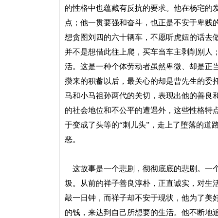
的性格中也蕴藏有反抗的要求。他在杨宅的
点；他一贯要强和奋斗，也正是不安于卑贱
想贪图刘四的六十辆车，不愿听虎妞的话去做
并不是想借此往上爬，买车当车主剥削别人
活。这是一种个体劳动者虽然卑微、却是正
攒来的积蓄以后，最关心的却是曹先生的委
马和小马祖孙两代的关切，表现出他的善良
的社会地位和不公平的遭遇外，这些性格特
于变成了头等的“刺儿头”，走上了堕落的道
恶。
这故事是一个悲剧，彻彻底底的悲剧。一个
圾。从前的祥子善良淳朴，正直诚实，对生
敲一日钟，而祥子却不安于现状，他为了美
的钱，来达到自己所想要的生活。他不断地