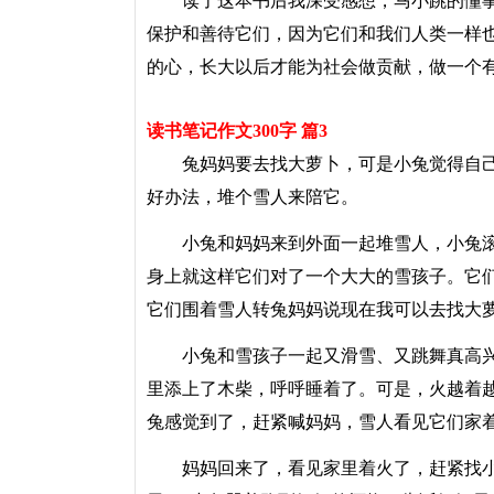
读了这本书后我深受感想，马小跳的懂事
保护和善待它们，因为它们和我们人类一样
的心，长大以后才能为社会做贡献，做一个
读书笔记作文300字 篇3
兔妈妈要去找大萝卜，可是小兔觉得自己
好办法，堆个雪人来陪它。
小兔和妈妈来到外面一起堆雪人，小兔滚
身上就这样它们对了一个大大的雪孩子。它
它们围着雪人转兔妈妈说现在我可以去找大
小兔和雪孩子一起又滑雪、又跳舞真高兴
里添上了木柴，呼呼睡着了。可是，火越着
兔感觉到了，赶紧喊妈妈，雪人看见它们家
妈妈回来了，看见家里着火了，赶紧找小兔