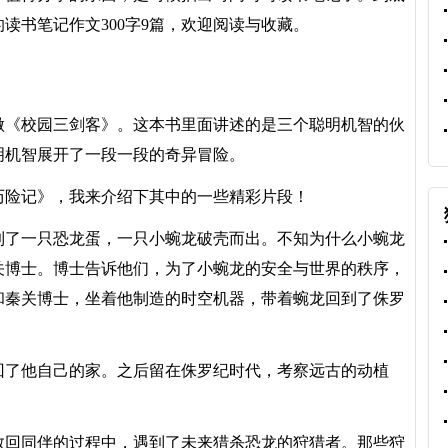
读书笔记作文300字9篇，欢迎阅读与收藏。
《校园三剑客》。这本书里面讲述的是三个聪明机智的伙
明机智展开了一段一段的奇异冒险。
险记》，我来介绍下其中的一些精彩片段！
了一只恐龙蛋，一只小蜿龙破壳而出。不知为什么小蜿龙
关博士。博士告诉他们，为了小蜿龙的安全与世界的秩序，
和秦关博士，坐着他制造的时空机器，带着蜿龙回到了侏罗
了他自己的家。之后留在侏罗纪时代，考察远古的动植
回同伴的过程中，遇到了未来猎杀恐龙的狩猎者。那些狩