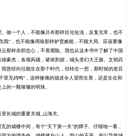
。做一个人，不能像吕布那样目光短浅，反复无常，也不
负我“，也不能像周瑜那样妒贤嫉能，不顾大局。应该要像
赵云那样赤胆忠心，不畏艰险。我也从这本书中了解了中国
英雄豪杰，各领风骚，诸侯割据，城头变幻大王旗。文韬武
。我曾经向往能生在那个时代，但转念一想，那时候的老百
千里无鸡鸣“，这样惨痛的描述令人望而生畏，还是生在和
史上的一颗璀璨的明珠。
里长城的重要关城_山海关。
的城楼中间，有个“天下第一关”的牌子。仔细地一看，
是因为地理条件，城楼建在山上，因山的不平，所以导致城