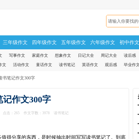
三年级作文
四年级作文
五年级作文
六年级作文
初中作
文
写事作文
家庭作文
想象作文
日记大全
周记大全
读后感
作文
活动作文
童话作文
读书笔记
英语作文
观后感
毕业作
读书笔记作文300字
记作文300字
点击：
265
作文字数：3978
读书笔记
值得分享的东西，是时候抽出时间写写读书笔记了。到底