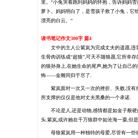
里。“小兔哭着跑到妈妈的怀抱，告诉妈妈
萝卜。妈妈明白了，是雪孩子救了小兔，它
漂亮的白云。“
读书笔记作文300字 篇4
文中的主人公紫岚为完成丈夫的遗愿,违背
生骨肉训练成“超狼”,可天不随狼愿,它所幸
的狼孙身上,在她生命的尾声,她为了让自己的
怖――金雕同归于尽了.
紫岚面对一次又一次的挫折、失败,没有丝
所支撑的仅仅是他对丈夫黑桑的一个承诺.
不论是人,还是动物,感情都是如金子般硬的
头.紫岚,或许她在千万狼群中如沧海一粟,但
母狼紫岚用一种独特的母爱,尽管有一些偏