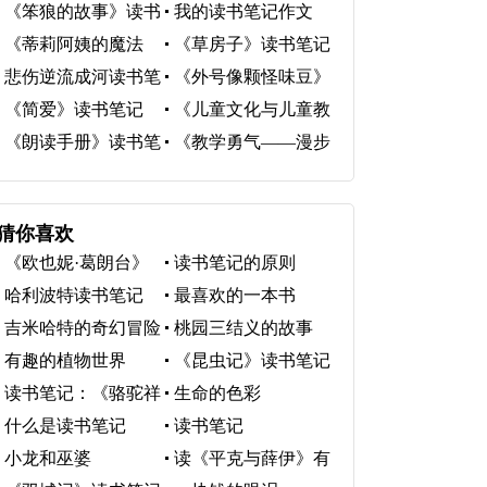
《笨狼的故事》读书
我的读书笔记作文
笔记
300字
《蒂莉阿姨的魔法
《草房子》读书笔记
箱》读书笔记
悲伤逆流成河读书笔
《外号像颗怪味豆》
记
读书笔记
《简爱》读书笔记
《儿童文化与儿童教
育》读书笔记
《朗读手册》读书笔
《教学勇气――漫步
记
教师心灵》读书笔记
猜你喜欢
《欧也妮·葛朗台》
读书笔记的原则
读书笔记
哈利波特读书笔记
最喜欢的一本书
吉米哈特的奇幻冒险
桃园三结义的故事
有趣的植物世界
《昆虫记》读书笔记
读书笔记：《骆驼祥
生命的色彩
子》读书笔记
什么是读书笔记
读书笔记
小龙和巫婆
读《平克与薛伊》有
感