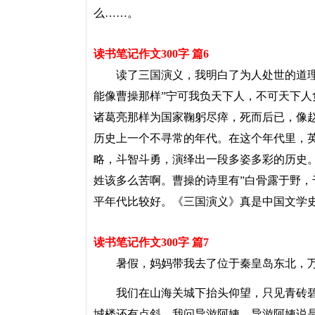
么……。
读书笔记作文300字 篇6
读了三国演义，我明白了为人处世的道理
能像曹操那样”宁可我负天下人，不可天下人
诸葛亮那样为国家鞠躬尽瘁，死而后已，像
历史上一个不寻常的年代。在这个年代里，
略，斗智斗勇，演绎出一段多姿多彩的历史
姓该多么苦啊。曹操的诗里有”白骨露于野，
平年代比较好。《三国演义》真是中国文学
读书笔记作文300字 篇7
暑假，妈妈带我去了位于秦皇岛东北，万
我们在山海关城下抬头仰望，只见青砖碧瓦
城楼还有点斜。我问导游阿姨，导游阿姨说