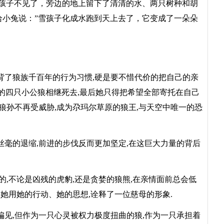
雪孩子不见了，旁边的地上留下了清清的水、两只树种和胡
给小兔说：”雪孩子化成水跑到天上去了，它变成了一朵朵
了狼族千百年的行为习惯,硬是要不惜代价的把自己的亲
存的四只小公狼相继死去,最后她只得把希望全部寄托在自己
狼孙不再受威胁,成为尕玛尔草原的狼王,与天空中唯一的恐
毫的退缩,前进的步伐反而更加坚定,在这巨大力量的背后
,不论是凶残的虎豹,还是贪婪的狼熊,在亲情面前总会低
是她用她的行动、她的思想,诠释了一位慈母的形象.
见,但作为一只心灵被权力极度扭曲的狼,作为一只承担着