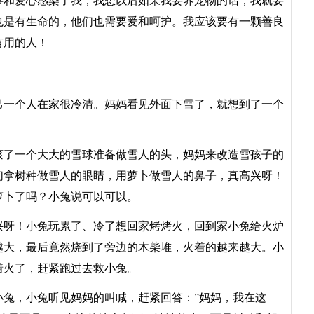
和爱心感染了我，我想以后如果我要养宠物的话，我就要
也是有生命的，他们也需要爱和呵护。我应该要有一颗善良
有用的人！
一个人在家很冷清。妈妈看见外面下雪了，就想到了一个
了一个大大的雪球准备做雪人的头，妈妈来改造雪孩子的
们拿树种做雪人的眼睛，用萝卜做雪人的鼻子，真高兴呀！
萝卜了吗？小兔说可以可以。
呀！小兔玩累了、冷了想回家烤烤火，回到家小兔给火炉
越大，最后竟然烧到了旁边的木柴堆，火着的越来越大。小
着火了，赶紧跑过去救小兔。
，小兔听见妈妈的叫喊，赶紧回答：”妈妈，我在这