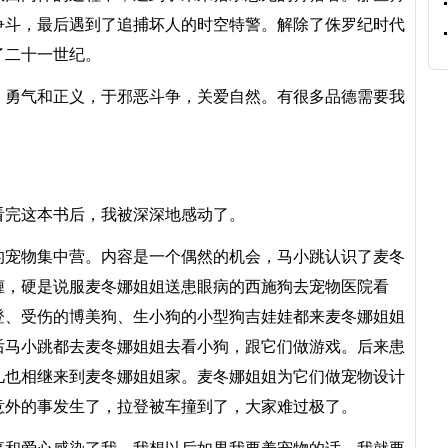
争斗，最后遇到了追捕坏人的时空特警。解除了侏罗纪时代
了二十一世纪。
勇气和正义，于邪恶斗争，关爱自然。有很多品德需要我
完这本书后，我被深深地感动了。
宠物集中营。内容是一个偶然的机会，马小跳认识了麦冬
缠，硬是说服麦冬娜姐姐送患眼病的西施狗去宠物医院看
登、受伤的博美狗、生小狗的小型狗吉娃娃都来麦冬娜姐姐
后马小跳都去麦冬娜姐姐去看小狗，跟它们做游戏。后来患
儿也相继来到麦冬娜姐姐家。麦冬娜姐姐为它们做宠物设计
意外的事发生了，拉登被车撞到了，大家难过极了。