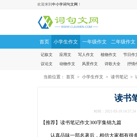
欢迎来到
中小学词句文网
！
首页
小学生作文
一年级作文
二年级作文
记叙文
应用文
写人作文
植物作文
节日作
议论文
动物作文
风景作文
诗歌大全
抒情
当前位置：
首页
>
小学生作文
>
读书笔记
>
读书笔
时间：2021-03-19 14:57:24
【推荐】读书笔记作文300字集锦九篇
认真品味一部名著后，相信大家都有很多