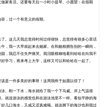
天做家务活。还要每天拉一小时小提琴。小愿望：在假期
。
容，过一个有意义的假期。
了。这几天我总觉得时间过得很快，总觉得有很多心里话
上午，我一大早就起来去她家。在和她相拥告别的一瞬间，
校园，我忍不住失声痛哭。我泪眼模糊地看到哈哈在向我不
好好学习，将来考上大学，这样又可以和哈哈在一起了。
该是一件多美好的事呀！这周我终于如愿以偿了！
泳。刚一下水，海水就给了我一个下马威。岸上气温很
嗦。就连游泳的感觉也和在游泳池里不一样。看似平静的海
了好几口海水，又咸又涩真难喝。就连脚下的海沙也和我过