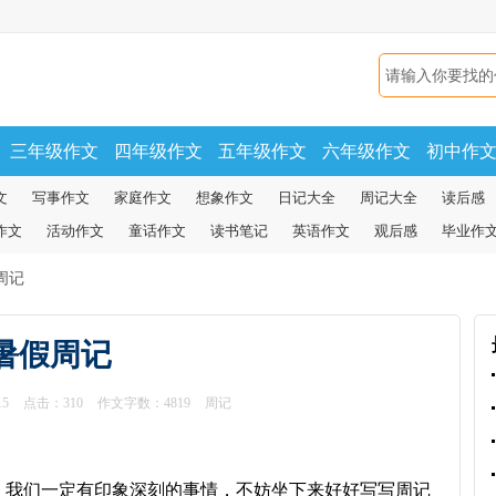
三年级作文
四年级作文
五年级作文
六年级作文
初中作
文
写事作文
家庭作文
想象作文
日记大全
周记大全
读后感
作文
活动作文
童话作文
读书笔记
英语作文
观后感
毕业作
周记
暑假周记
15
点击：
310
作文字数：4819
周记
我们一定有印象深刻的事情，不妨坐下来好好写写周记