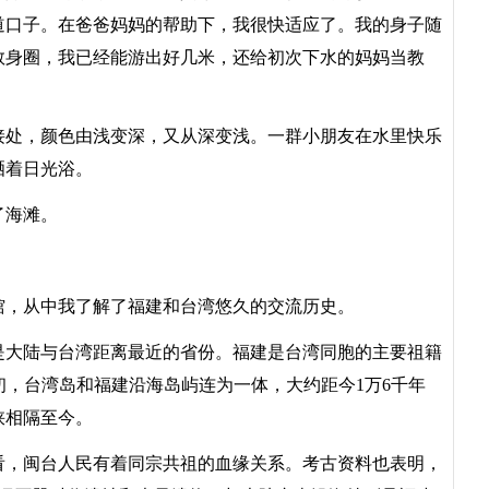
道口子。在爸爸妈妈的帮助下，我很快适应了。我的身子随
救身圈，我已经能游出好几米，还给初次下水的妈妈当教
处，颜色由浅变深，又从深变浅。一群小朋友在水里快乐
晒着日光浴。
了海滩。
，从中我了解了福建和台湾悠久的交流历史。
大陆与台湾距离最近的省份。福建是台湾同胞的主要祖籍
初，台湾岛和福建沿海岛屿连为一体，大约距今1万6千年
峡相隔至今。
，闽台人民有着同宗共祖的血缘关系。考古资料也表明，