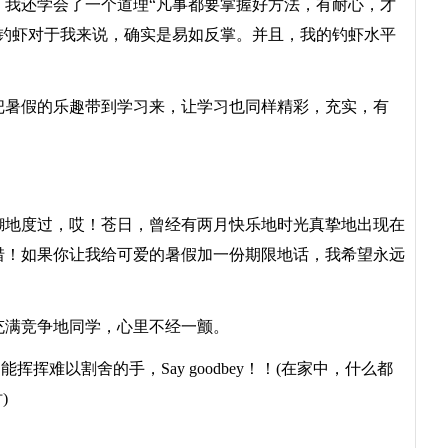
，我还学会了一个道理“凡事都要掌握好方法，有耐心，才
以钓虾对于我来说，确实是易如反掌。并且，我的钓虾水平
暑假的乐趣带到学习来，让学习也同样精彩，充实，有
地度过，哎！苍日，曾经有两月快乐地时光真挚地出现在
惜！如果你让我给可爱的暑假加一份期限地话，我希望永远
满竞争地同学，心里不经一颤。
难以割舍的手，Say goodbey！！(在家中，什么都
)