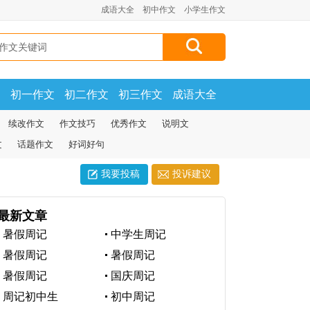
成语大全
初中作文
小学生作文
文
初一作文
初二作文
初三作文
成语大全
续改作文
作文技巧
优秀作文
说明文
文
话题作文
好词好句
我要投稿
投诉建议
最新文章
暑假周记
中学生周记
暑假周记
暑假周记
暑假周记
国庆周记
周记初中生
初中周记