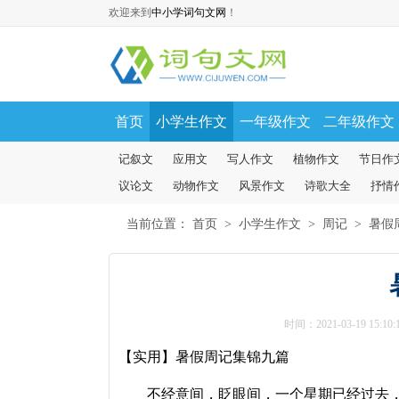
欢迎来到
中小学词句文网
！
首页
小学生作文
一年级作文
二年级作文
记叙文
应用文
写人作文
植物作文
节日作
议论文
动物作文
风景作文
诗歌大全
抒情
当前位置：
首页
>
小学生作文
>
周记
>
暑假
时间：2021-03-19 15:10:
【实用】暑假周记集锦九篇
不经意间，眨眼间，一个星期已经过去，