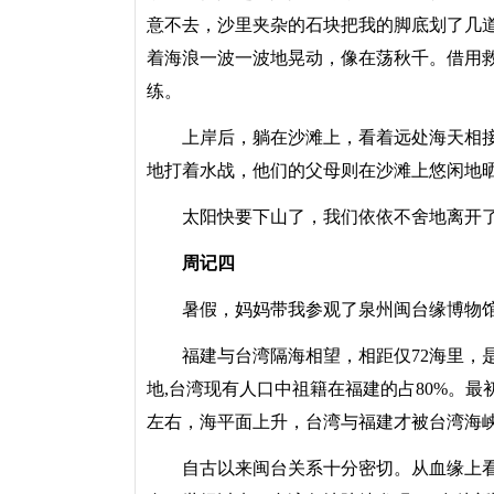
意不去，沙里夹杂的石块把我的脚底划了几
着海浪一波一波地晃动，像在荡秋千。借用
练。
上岸后，躺在沙滩上，看着远处海天相接
地打着水战，他们的父母则在沙滩上悠闲地
太阳快要下山了，我们依依不舍地离开
周记四
暑假，妈妈带我参观了泉州闽台缘博物馆
福建与台湾隔海相望，相距仅72海里，是
地,台湾现有人口中祖籍在福建的占80%。最
左右，海平面上升，台湾与福建才被台湾海
自古以来闽台关系十分密切。从血缘上看