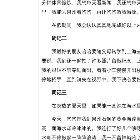
分钟体育锻炼。我想每天看新闻，我还想每
里，我能去泉州看爸爸，再让爸爸教我游泳
在假期间，我会认认真真地完成好以上内
周记二
我最好的朋友哈哈要随父母转学到上海去
要说。我们还一起拍了许多照片留做纪念。
我的眼泪不禁夺眶而出。看着小车慢慢开出
停地招手，直到消失在视野中。我下决心要
周记三
在炎热的夏天里，如果能一直泡在海水里
今天，爸爸带我到泉州石狮的黄金海岸游
高，而海水却冷冰冰的。我连打了好几个哆
水却不停掀起一阵阵浪涛，我一不留神就呛