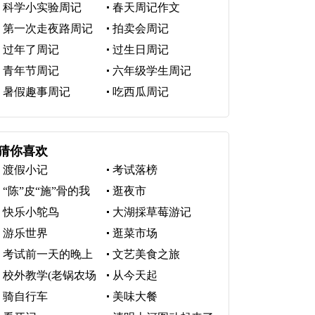
科学小实验周记
春天周记作文
第一次走夜路周记
拍卖会周记
过年了周记
过生日周记
青年节周记
六年级学生周记
暑假趣事周记
吃西瓜周记
猜你喜欢
渡假小记
考试落榜
“陈”皮“施”骨的我
逛夜市
快乐小鸵鸟
大湖採草莓游记
游乐世界
逛菜市场
考试前一天的晚上
文艺美食之旅
校外教学(老锅农场
从今天起
体验)
骑自行车
美味大餐