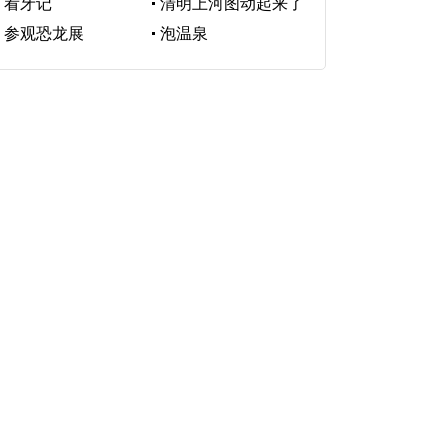
看牙记
清明上河图动起来了
参观恐龙展
泡温泉