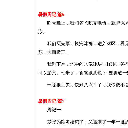
暑假周记 篇6
昨天晚上，我和爸爸吃完晚饭，就把泳裤
泳。
我们买完票，换完泳裤，进入泳区，看见
花，美丽极了。
我刚下水，池中的水像冰块一样冷。爸爸
可以游六、七米了。爸爸跟我说：“要勇敢一
一眨眼工夫，快到八点半了，我依依不舍
暑假周记 篇7
周记一
紧张的期考结束了，又迎来了一年一度的